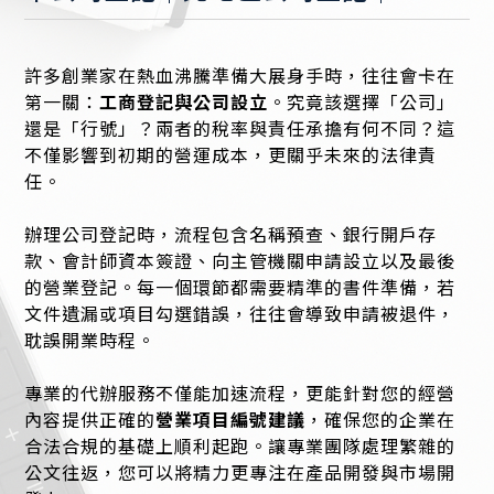
許多創業家在熱血沸騰準備大展身手時，往往會卡在
第一關：
工商登記與公司設立
。究竟該選擇「公司」
還是「行號」？兩者的稅率與責任承擔有何不同？這
不僅影響到初期的營運成本，更關乎未來的法律責
任。
辦理公司登記時，流程包含名稱預查、銀行開戶存
款、會計師資本簽證、向主管機關申請設立以及最後
的營業登記。每一個環節都需要精準的書件準備，若
文件遺漏或項目勾選錯誤，往往會導致申請被退件，
耽誤開業時程。
專業的代辦服務不僅能加速流程，更能針對您的經營
內容提供正確的
營業項目編號建議
，確保您的企業在
合法合規的基礎上順利起跑。讓專業團隊處理繁雜的
公文往返，您可以將精力更專注在產品開發與市場開